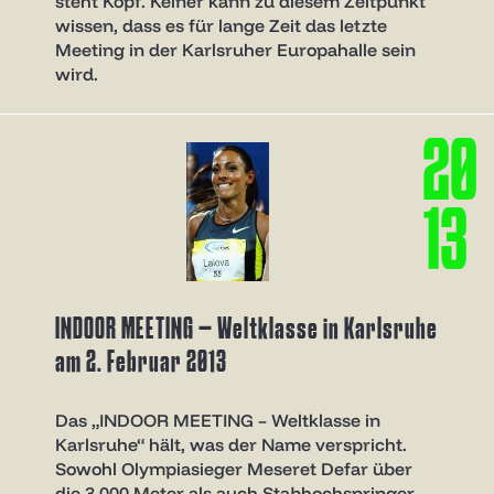
steht Kopf. Keiner kann zu diesem Zeitpunkt
wissen, dass es für lange Zeit das letzte
Meeting in der Karlsruher Europahalle sein
wird.
2
0
1
3
INDOOR MEETING – Weltklasse in Karlsruhe
am 2. Februar 2013
Das „INDOOR MEETING – Weltklasse in
Karlsruhe“ hält, was der Name verspricht.
Sowohl Olympiasieger Meseret Defar über
die 3.000 Meter als auch Stabhochspringer